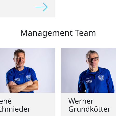
Management Team
ené
Werner
chmieder
Grundkötter
ead of
Sportlicher Leit