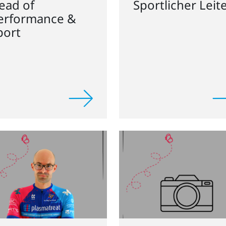
erformance &
port
Christopher
atthias