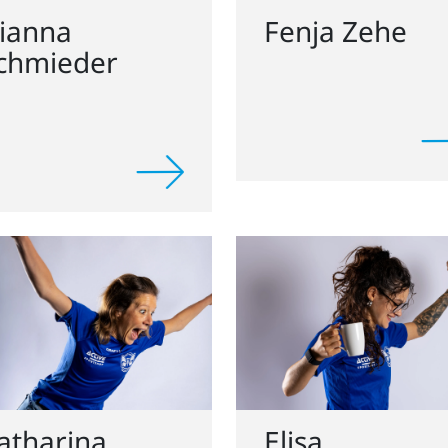
ianna
Fenja Zehe
chmieder
atharina
Elisa
enjakob
Kockelmann