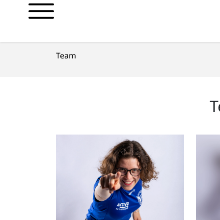
Team
T