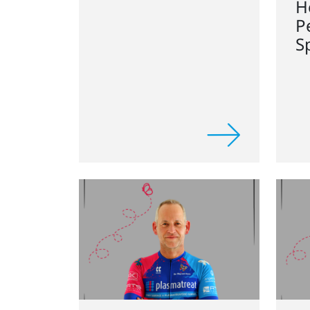
P
S
Michael Jupe
M