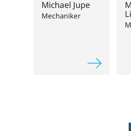
L
Mechaniker
M