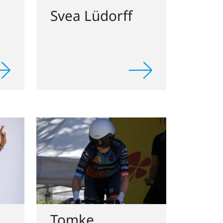
Svea Lüdorff
Tomke
Windelband