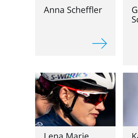
Anna Scheffler
G
S
Lena Marie
K
Krohn
V