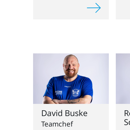
David Buske
R
S
Teamchef
H